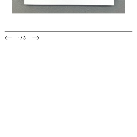
1
/
3