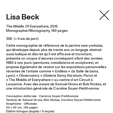
La Salle de bains
Lisa Beck
The Middle Of Everywhere
, 2015
Monographie/Monography
, 140 pages
35€
(+ frais de port)
Cette monographie de référence de la peintre new-yorkaise,
qui développe depuis plus de trente ans un langage abstrait
aussi ludique et discret qu'il est efficace et tranchant,
présente un corpus d'œuvres conséquent allant des années
1980 à nos jours (peintures, installations et sculptures), et
propose également de revenir sur les expositions personnelles
récentes de l'artiste comme « Endless » (la Salle de bains,
Lyon), « Observatory » (Galerie Samy Abraham, Paris) et
« The Middle of Everywhere » au centre d'art Circuit à
Lausanne. Avec des essais de Samuel Gross et Bob Nickas, et
une introduction générale de Caroline Soyez-Petithomme.
Conception éditoriale : Caroline Soyez-Petithomme
Texte(s) de Samuel Gross, Bob Nickas, Caroline Soyez-Petithomme
Graphisme : Officeabc
20 x 30 cm, 140 pages
Édition bilingue (anglais / français)