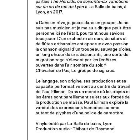
parties
The Heralds, ou soixante-dix variations
sur un cri de rue de Lyon
à La Salle de bains, à
Lyon, en 2017.
« Dans un rêve, je jouais dans un groupe. Je ne
suis pas musicien et je me suis dit que peut-être
personne ici ne l'était, pourtant nous savions
tous jouer. D'un orchestre de cors, de sitars et
de flûtes artisanales est apparue avec passion
la chanson-signal d'un troupeau sauvage d'oies,
un long chœur de cris dissonants, une sorte de
migration raga s'élevant par les fenêtres
ouvertes dans l'air sombre du soir. »
Chevalier de Pas, Le groupe de signaux.
Le langage, son origine, ses productions et sa
capacité performative sont au centre du travail
de Paul Elliman. Dans un monde où les objets et
les êtres sont pareillement sujets aux forces de
la production de masse, Paul Elliman explore la
variété des expressions humaines comme
autant de glyphes d'une police de caractère.
Vinyle édité par La Salle de bains, Lyon
Production audio : Thibaut de Raymond