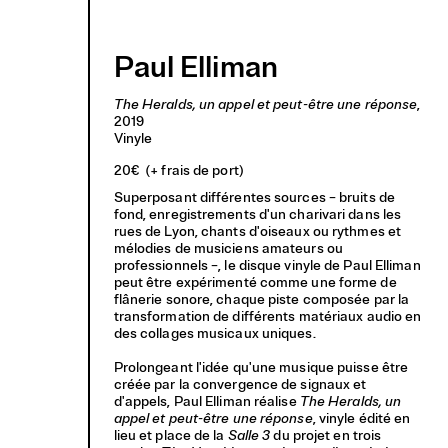
Archives
Éditions
À propos
Paul Elliman
The Heralds, un appel et peut-être une réponse
,
2019
Vinyle
20€
(+ frais de port)
Superposant différentes sources – bruits de
fond, enregistrements d'un charivari dans les
rues de Lyon, chants d'oiseaux ou rythmes et
mélodies de musiciens amateurs ou
professionnels –, le disque vinyle de Paul Elliman
peut être expérimenté comme une forme de
flânerie sonore, chaque piste composée par la
transformation de différents matériaux audio en
des collages musicaux uniques.
Prolongeant l'idée qu'une musique puisse être
créée par la convergence de signaux et
d'appels, Paul Elliman réalise
The Heralds, un
appel et peut-être une réponse
,
vinyle édité en
lieu et place de la
Salle 3
du projet en trois