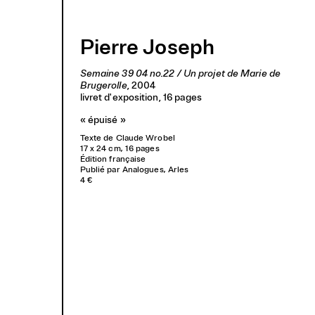
Archives
Éditions
À propos
Pierre Joseph
Semaine 39 04 no.22 / Un projet de Marie de
Brugerolle
, 2004
livret d'exposition
, 16 pages
« épuisé »
Texte de Claude Wrobel
17 x 24 cm, 16 pages
Édition française
Publié par Analogues, Arles
4 €