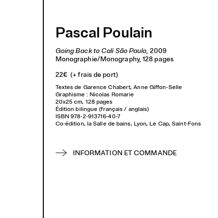
Archives
Éditions
À propos
Pascal Poulain
Going Back to Cali São Paulo
, 2009
Monographie/Monography
, 128 pages
22€
(+ frais de port)
Textes de Garence Chabert, Anne Giffon-Selle
Graphisme : Nicolas Romarie
20x25 cm, 128 pages
Édition bilingue (français / anglais)
ISBN 978-2-913716-40-7
Co-édition, la Salle de bains, Lyon, Le Cap, Saint-Fons
INFORMATION ET COMMANDE